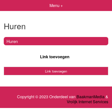
Menu +
Huren
Huren
Link toevoegen
Link toevoegen
Copyright © 2023 Onderdeel van
BaakmanMedia
&
Vrolijk Internet Services