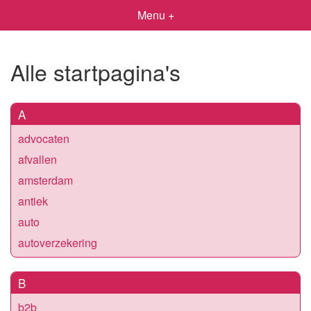
Menu +
Alle startpagina's
A
advocaten
afvallen
amsterdam
antiek
auto
autoverzekering
B
b2b