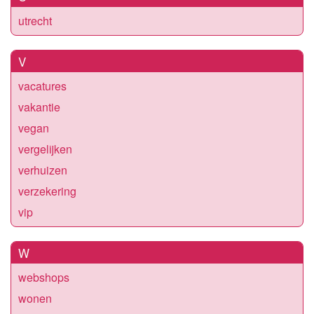
utrecht
V
vacatures
vakantie
vegan
vergelijken
verhuizen
verzekering
vip
W
webshops
wonen