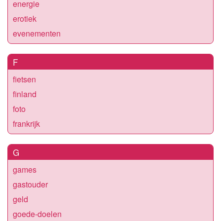
energie
erotiek
evenementen
F
fietsen
finland
foto
frankrijk
G
games
gastouder
geld
goede-doelen