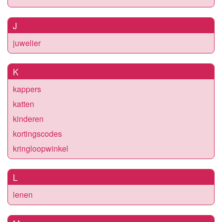
J
juwelier
K
kappers
katten
kinderen
kortingscodes
kringloopwinkel
L
lenen