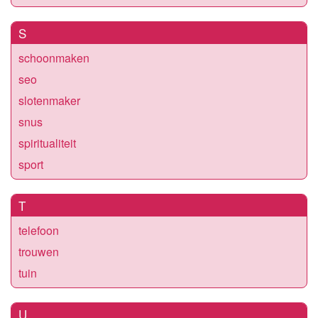
S
schoonmaken
seo
slotenmaker
snus
spiritualiteit
sport
T
telefoon
trouwen
tuin
U