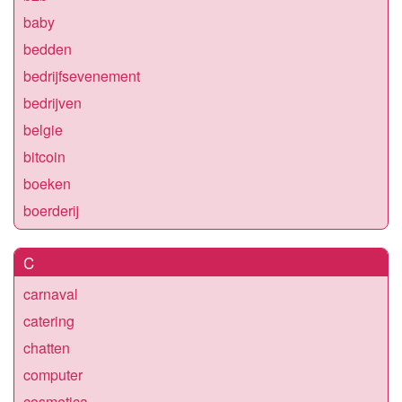
baby
bedden
bedrijfsevenement
bedrijven
belgie
bitcoin
boeken
boerderij
C
carnaval
catering
chatten
computer
cosmetica