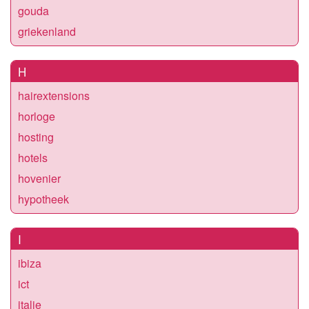
gouda
griekenland
H
hairextensions
horloge
hosting
hotels
hovenier
hypotheek
I
ibiza
ict
italie