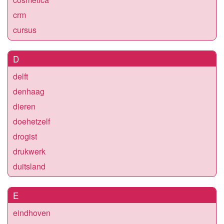
crm
cursus
D
delft
denhaag
dieren
doehetzelf
drogist
drukwerk
duitsland
E
eindhoven