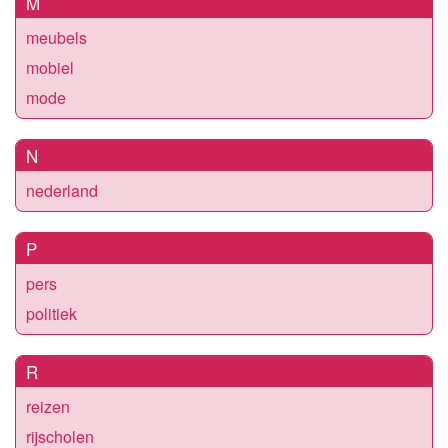
M
meubels
mobiel
mode
N
nederland
P
pers
politiek
R
reizen
rijscholen