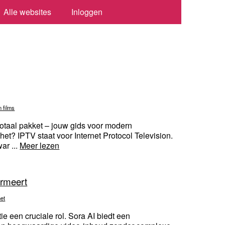
Alle websites
Inloggen
n films
otaal pakket – jouw gids voor modern
het? IPTV staat voor Internet Protocol Television.
ar ...
Meer lezen
ormeert
net
atie een cruciale rol. Sora AI biedt een