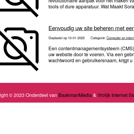
revolutionaire aanpak voor het maken 
tools of dure apparatuur. Wat Maakt Sor
Eenvoudig uw site beheren met e
Geplaatst op 10-01-2025
Categorie:
Computer en inter
Een contentmanagementsysteem (CMS) b
uw website door te voeren. Via een gebr
wachtwoord en gebruikersnaam, krijgt u 
ight © 2023 Onderdeel van
BaakmanMedia
&
Vrolijk Internet S