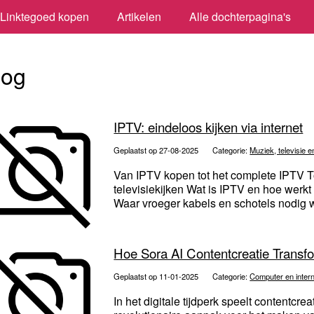
Linktegoed kopen
Artikelen
Alle dochterpagina's
log
IPTV: eindeloos kijken via internet
Geplaatst op 27-08-2025
Categorie:
Muziek, televisie e
Van IPTV kopen tot het complete IPTV T
televisiekijken Wat is IPTV en hoe werkt 
Waar vroeger kabels en schotels nodig w
Hoe Sora AI Contentcreatie Transf
Geplaatst op 11-01-2025
Categorie:
Computer en inter
In het digitale tijdperk speelt contentcre