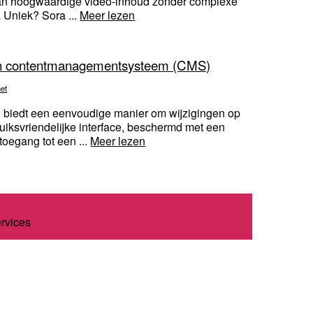
van hoogwaardige video-inhoud zonder complexe
a Uniek? Sora ...
Meer lezen
en contentmanagementsysteem (CMS)
net
iedt een eenvoudige manier om wijzigingen op
uiksvriendelijke interface, beschermd met een
toegang tot een ...
Meer lezen
ervices